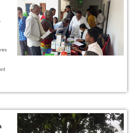
s
ires
ont
n