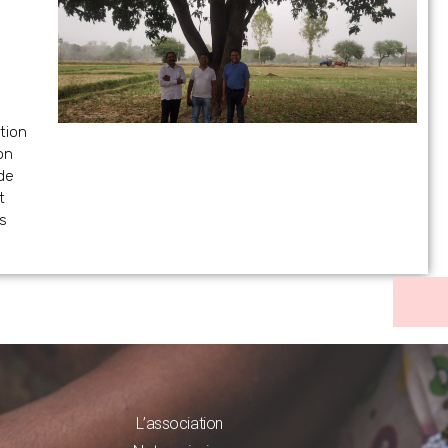
tion
on
 de
t
s
L’association